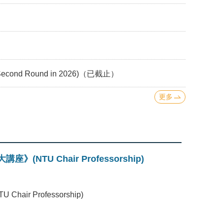
ond Round in 2026)（已截止）
更多
》(NTU Chair Professorship)
air Professorship)