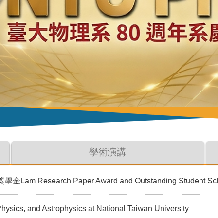
學術演講
earch Paper Award and Outstanding Student Scho
Physics, and Astrophysics at National Taiwan University